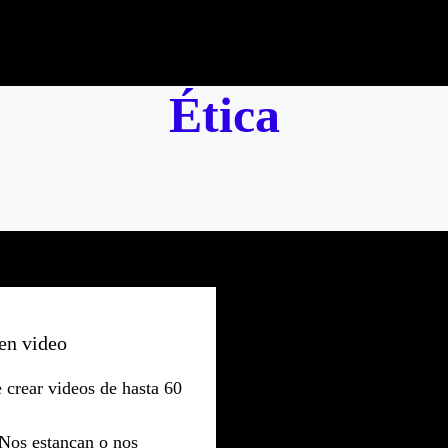
Ética
 en video
 crear videos de hasta 60
Nos estancan o nos