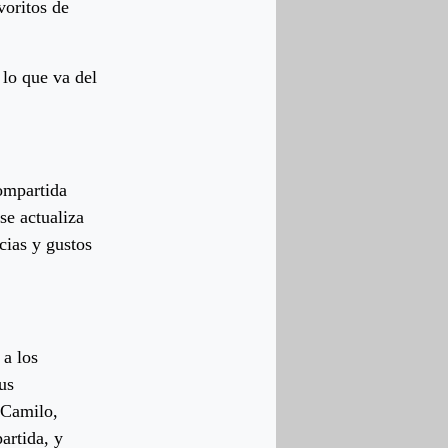
voritos de
lo que va del
compartida
se actualiza
cias y gustos
 a los
us
 Camilo,
artida, y